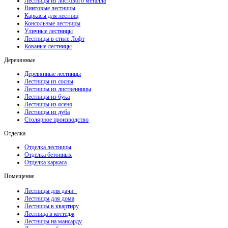
Лестницы из листового металла
Винтовые лестницы
Каркасы для лестниц
Консольные лестницы
Уличные лестницы
Лестницы в стиле Лофт
Кованые лестницы
Деревянные
Деревянные лестницы
Лестницы из сосны
Лестницы из лиственницы
Лестницы из бука
Лестницы из ясеня
Лестницы из дуба
Столярное производство
Отделка
Отделка лестницы
Отделка бетонных
Отделка каркаса
Помещение
Лестницы для дачи
Лестницы для дома
Лестницы в квартиру
Лестница в коттедж
Лестницы на мансарду