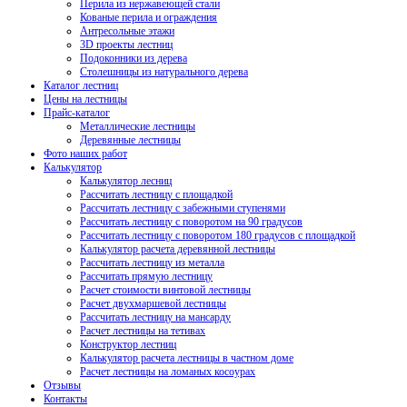
Перила из нержавеющей стали
Кованые перила и ограждения
Антресольные этажи
3D проекты лестниц
Подоконники из дерева
Столешницы из натурального дерева
Каталог лестниц
Цены на лестницы
Прайс-каталог
Металлические лестницы
Деревянные лестницы
Фото наших работ
Калькулятор
Калькулятор лесниц
Рассчитать лестницу с площадкой
Рассчитать лестницу с забежными ступенями
Рассчитать лестницу с поворотом на 90 градусов
Рассчитать лестницу с поворотом 180 градусов с площадкой
Калькулятор расчета деревянной лестницы
Рассчитать лестницу из металла
Рассчитать прямую лестницу
Расчет стоимости винтовой лестницы
Расчет двухмаршевой лестницы
Рассчитать лестницу на мансарду
Расчет лестницы на тетивах
Конструктор лестниц
Калькулятор расчета лестницы в частном доме
Расчет лестницы на ломаных косоурах
Отзывы
Контакты