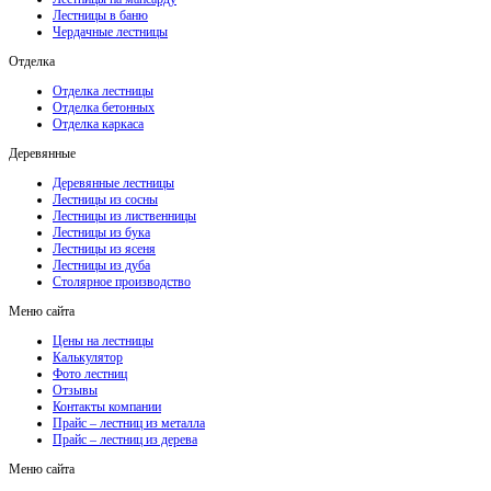
Лестницы в баню
Чердачные лестницы
Отделка
Отделка лестницы
Отделка бетонных
Отделка каркаса
Деревянные
Деревянные лестницы
Лестницы из сосны
Лестницы из лиственницы
Лестницы из бука
Лестницы из ясеня
Лестницы из дуба
Столярное производство
Меню сайта
Цены на лестницы
Калькулятор
Фото лестниц
Отзывы
Контакты компании
Прайс – лестниц из металла
Прайс – лестниц из дерева
Меню сайта