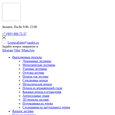
Звоните,
Пн-Вс 9:00- 23:00
+7 (995) 900-75-37
LestnicaEtagi@yandex.ru
Задайте вопрос напрямую в:
Telegram
Viber
WhatsApp
Выполненные проекты
Деревянные лестницы
Металлические лестницы
Уличные лестницы
Отделка лестниц
Перила для лестниц
Стеклянные перила
Металлические перила
Перила из нержавеющей стали
Кованые перила и ограждения
Антресольные этажи
3D проекты лестниц
Подоконники из дерева
Столешницы из натурального дерева
Каталог лестниц