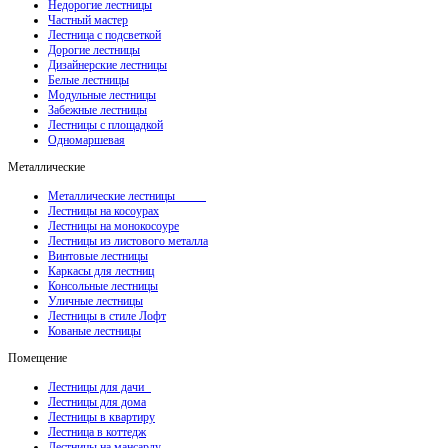
Недорогие лестницы
Частный мастер
Лестница с подсветкой
Дорогие лестницы
Дизайнерские лестницы
Белые лестницы
Модульные лестницы
Забежные лестницы
Лестницы с площадкой
Одномаршевая
Металлические
Металлические лестницы
Лестницы на косоурах
Лестницы на монокосоуре
Лестницы из листового металла
Винтовые лестницы
Каркасы для лестниц
Консольные лестницы
Уличные лестницы
Лестницы в стиле Лофт
Кованые лестницы
Помещение
Лестницы для дачи
Лестницы для дома
Лестницы в квартиру
Лестница в коттедж
Лестницы на мансарду