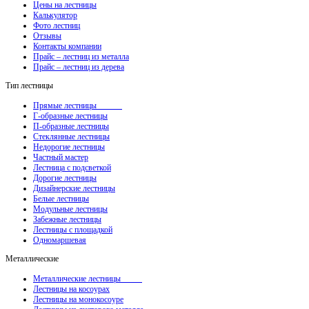
Цены на лестницы
Калькулятор
Фото лестниц
Отзывы
Контакты компании
Прайс – лестниц из металла
Прайс – лестниц из дерева
Тип лестницы
Прямые лестницы
Г-образные лестницы
П-образные лестницы
Стеклянные лестницы
Недорогие лестницы
Частный мастер
Лестница с подсветкой
Дорогие лестницы
Дизайнерские лестницы
Белые лестницы
Модульные лестницы
Забежные лестницы
Лестницы с площадкой
Одномаршевая
Металлические
Металлические лестницы
Лестницы на косоурах
Лестницы на монокосоуре