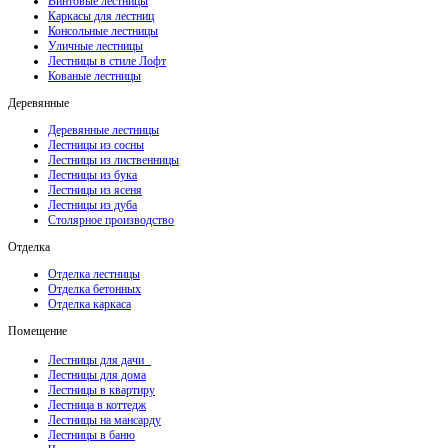
Винтовые лестницы
Каркасы для лестниц
Консольные лестницы
Уличные лестницы
Лестницы в стиле Лофт
Кованые лестницы
Деревянные
Деревянные лестницы
Лестницы из сосны
Лестницы из лиственницы
Лестницы из бука
Лестницы из ясеня
Лестницы из дуба
Столярное производство
Отделка
Отделка лестницы
Отделка бетонных
Отделка каркаса
Помещение
Лестницы для дачи
Лестницы для дома
Лестницы в квартиру
Лестница в коттедж
Лестницы на мансарду
Лестницы в баню