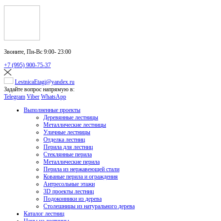
Звоните,
Пн-Вс 9:00- 23:00
+7 (995) 900-75-37
LestnicaEtagi@yandex.ru
Задайте вопрос напрямую в:
Telegram
Viber
WhatsApp
Выполненные проекты
Деревянные лестницы
Металлические лестницы
Уличные лестницы
Отделка лестниц
Перила для лестниц
Стеклянные перила
Металлические перила
Перила из нержавеющей стали
Кованые перила и ограждения
Антресольные этажи
3D проекты лестниц
Подоконники из дерева
Столешницы из натурального дерева
Каталог лестниц