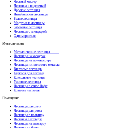
Частный мастер
Лестница с подсветкой
Дорогие лестницы
Дизайнерские лестницы
Белые лестницы
Модульные лестницы
Забежные лестницы
Лестницы с площадкой
Одномаршевая
Металлические
Металлические лестницы
Лестницы на косоурах
Лестницы на монокосоуре
Лестницы из листового металла
Винтовые лестницы
Каркасы для лестниц
Консольные лестницы
Уличные лестницы
Лестницы в стиле Лофт
Кованые лестницы
Помещение
Лестницы для дачи
Лестницы для дома
Лестницы в квартиру
Лестница в коттедж
Лестницы на мансарду
Лестницы в баню