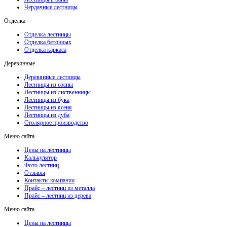
Чердачные лестницы
Отделка
Отделка лестницы
Отделка бетонных
Отделка каркаса
Деревянные
Деревянные лестницы
Лестницы из сосны
Лестницы из лиственницы
Лестницы из бука
Лестницы из ясеня
Лестницы из дуба
Столярное производство
Меню сайта
Цены на лестницы
Калькулятор
Фото лестниц
Отзывы
Контакты компании
Прайс – лестниц из металла
Прайс – лестниц из дерева
Меню сайта
Цены на лестницы