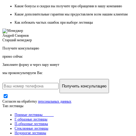
Какие
бонусы и скидки
вы получите при обращении в нашу компанию
Какие
дополнительные гарантии
мы предоставляем всем нашим клиентам
Как
избежать частых ошибок
при выборе лестницы
Андрей Смирнов
Старший менеджер
Получите консультацию
прямо сейчас
Заполните форму и через пару минут
мы проконсультируем Вас
Получить консультацию
Согласен на обработку
персональных данных
Тип лестницы
Прямые лестницы
Г-образные лестницы
П-образные лестницы
Стеклянные лестницы
Недорогие лестницы