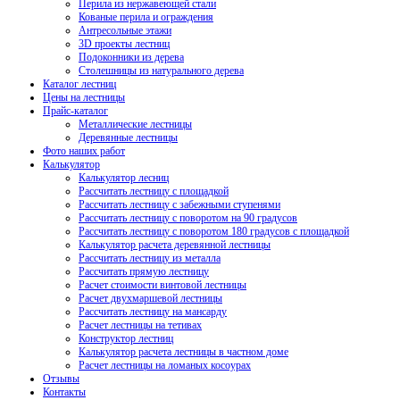
Перила из нержавеющей стали
Кованые перила и ограждения
Антресольные этажи
3D проекты лестниц
Подоконники из дерева
Столешницы из натурального дерева
Каталог лестниц
Цены на лестницы
Прайс-каталог
Металлические лестницы
Деревянные лестницы
Фото наших работ
Калькулятор
Калькулятор лесниц
Рассчитать лестницу с площадкой
Рассчитать лестницу с забежными ступенями
Рассчитать лестницу с поворотом на 90 градусов
Рассчитать лестницу с поворотом 180 градусов с площадкой
Калькулятор расчета деревянной лестницы
Рассчитать лестницу из металла
Рассчитать прямую лестницу
Расчет стоимости винтовой лестницы
Расчет двухмаршевой лестницы
Рассчитать лестницу на мансарду
Расчет лестницы на тетивах
Конструктор лестниц
Калькулятор расчета лестницы в частном доме
Расчет лестницы на ломаных косоурах
Отзывы
Контакты