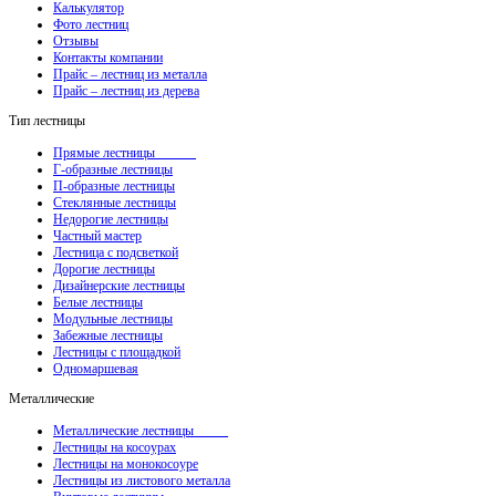
Калькулятор
Фото лестниц
Отзывы
Контакты компании
Прайс – лестниц из металла
Прайс – лестниц из дерева
Тип лестницы
Прямые лестницы
Г-образные лестницы
П-образные лестницы
Стеклянные лестницы
Недорогие лестницы
Частный мастер
Лестница с подсветкой
Дорогие лестницы
Дизайнерские лестницы
Белые лестницы
Модульные лестницы
Забежные лестницы
Лестницы с площадкой
Одномаршевая
Металлические
Металлические лестницы
Лестницы на косоурах
Лестницы на монокосоуре
Лестницы из листового металла