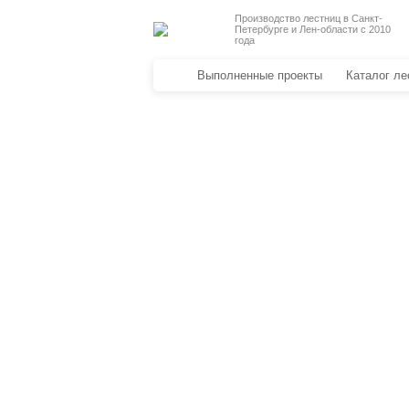
Производство лестниц в Санкт-
Петербурге и Лен-области с 2010
года
Выполненные проекты
Каталог ле
Деревянные лестницы
Металлические лестницы
Уличные лестницы
Отделка лестниц
Перила для лестниц
Стеклянные перила
Металлические перила
Перила из нержавеющей стали
Кованые перила и ограждения
Антресольные этажи
3D проекты лестниц
Подоконники из дерева
Столешницы из натурального де