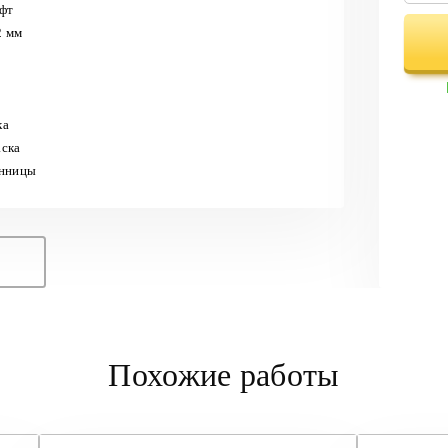
офт
2 мм
ка
аска
енницы
Похожие работы