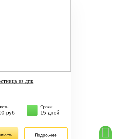
естница из дпк
ость:
Сроки:
00 руб
15 дней
Рассчитать 
оимость
Подробнее