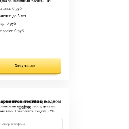
дка за наличный расчет- 10%
тавка: 0 руб
антия: до 5 лет
ер: 0 руб
проект: 0 руб
Хочу также
вариантов лестниц
в одном
олучите полный прайс-каталог
файле
примерами готовых работ, ценами
советами + закрепите скидку 12%