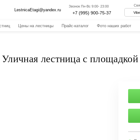
Свя
Звонок
Пн-Вс 9:00- 23:00
LestnicaEtagi@yandex.ru
+7 (995) 900-75-37
Vibe
стниц
Цены на лестницы
Прайс-каталог
Фото наших работ
Металлические лестницы
Деревянные лестницы
Уличная лестница с площадкой
рева