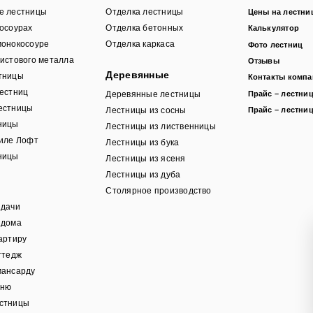
кие лестницы
Отделка лестницы
Цены на лестни
косоурах
Отделка бетонных
Калькулятор
монокосоуре
Отделка каркаса
Фото лестниц
истового металла
Отзывы
Деревянные
тницы
Контакты комп
лестниц
Прайс – лестниц
Деревянные лестницы
естницы
Лестницы из сосны
Прайс – лестниц
ницы
Лестницы из лиственницы
тиле Лофт
Лестницы из бука
ницы
Лестницы из ясеня
Лестницы из дуба
Столярное производство
я дачи
 дома
артиру
ттедж
мансарду
аню
стницы