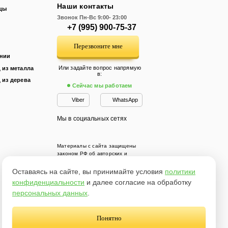
Наши контакты
цы
Звонок
Пн-Вс 9:00- 23:00
+7 (995) 900-75-37
Перезвоните мне
ании
Или задайте вопрос напрямую
 из металла
в:
 из дерева
Сейчас мы работаем
Viber
WhatsApp
Мы в социальных сетях
Материалы с сайта защищены
законом РФ об авторских и
смежных правах. Копирование
запрещено. Сайт не является
Оставаясь на сайте, вы принимайте условия
политики
договором офферты
конфиденциальности
и далее согласие на обработку
персональных данных
.
(С) Лестница-Этаж 2005 - 2024 г.
Список городов
Карта сайта
Понятно