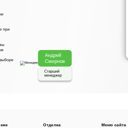
ки
е при
мы
ам
Андрей
 выборе
Смирнов
Старший
менеджер
ские
Отделка
Меню сайта