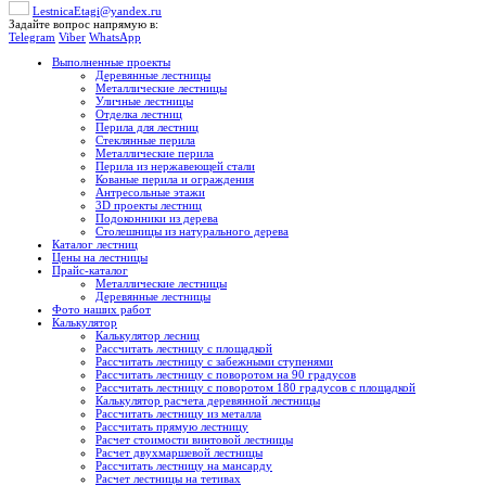
LestnicaEtagi@yandex.ru
Задайте вопрос напрямую в:
Telegram
Viber
WhatsApp
Выполненные проекты
Деревянные лестницы
Металлические лестницы
Уличные лестницы
Отделка лестниц
Перила для лестниц
Стеклянные перила
Металлические перила
Перила из нержавеющей стали
Кованые перила и ограждения
Антресольные этажи
3D проекты лестниц
Подоконники из дерева
Столешницы из натурального дерева
Каталог лестниц
Цены на лестницы
Прайс-каталог
Металлические лестницы
Деревянные лестницы
Фото наших работ
Калькулятор
Калькулятор лесниц
Рассчитать лестницу с площадкой
Рассчитать лестницу с забежными ступенями
Рассчитать лестницу с поворотом на 90 градусов
Рассчитать лестницу с поворотом 180 градусов с площадкой
Калькулятор расчета деревянной лестницы
Рассчитать лестницу из металла
Рассчитать прямую лестницу
Расчет стоимости винтовой лестницы
Расчет двухмаршевой лестницы
Рассчитать лестницу на мансарду
Расчет лестницы на тетивах