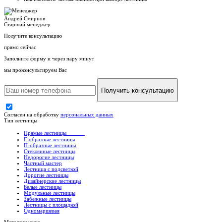
Андрей Смирнов
Старший менеджер
Получите консультацию
прямо сейчас
Заполните форму и через пару минут
мы проконсультируем Вас
Получить консультацию
Согласен на обработку
персональных данных
Тип лестницы
Прямые лестницы
Г-образные лестницы
П-образные лестницы
Стеклянные лестницы
Недорогие лестницы
Частный мастер
Лестница с подсветкой
Дорогие лестницы
Дизайнерские лестницы
Белые лестницы
Модульные лестницы
Забежные лестницы
Лестницы с площадкой
Одномаршевая