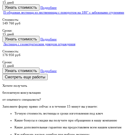
15 дней
Узнать стоимость
Подробнее
П-образная лестница из лиственницы с поворотом на 180° с забежными ступенями
Стоимость:
149 760 руб
Сроки:
15 дней
Узнать стоимость
Подробнее
Лестница с геометрическим декором ограждения
Стоимость:
176 950 руб
Сроки:
15 дней
Узнать стоимость
Подробнее
Смотреть еще работы
Хотите получить
бесплатную консультацию
от опытного специалиста?
Заполните форму прямо сейчас и в течение
15 минут вы узнаете:
Точную стоимость
лестницы и сроки изготовления под ключ
Какие
бонусы и скидки
вы получите при обращении в нашу компанию
Какие
дополнительные гарантии
мы предоставляем всем нашим клиентам
Как
избежать частых ошибок
при выборе лестницы