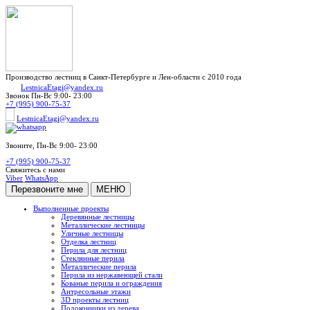
Производство лестниц в Санкт-Петербурге и Лен-области с 2010 года
LestnicaEtagi@yandex.ru
Звонок
Пн-Вс 9:00- 23:00
+7 (995) 900-75-37
LestnicaEtagi@yandex.ru
Звоните,
Пн-Вс 9:00- 23:00
+7 (995) 900-75-37
Свяжитесь с нами
Viber
WhatsApp
Перезвоните мне
МЕНЮ
Выполненные проекты
Деревянные лестницы
Металлические лестницы
Уличные лестницы
Отделка лестниц
Перила для лестниц
Стеклянные перила
Металлические перила
Перила из нержавеющей стали
Кованые перила и ограждения
Антресольные этажи
3D проекты лестниц
Подоконники из дерева