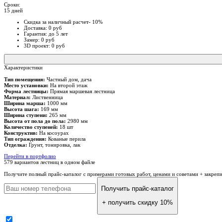
Сроки:
15 дней
Скидка за наличный расчет- 10%
Доставка: 0 руб
Гарантия: до 5 лет
Замер: 0 руб
3D проект: 0 руб
Характеристики
Тип помещения:
Частный дом, дача
Место установки:
На второй этаж
Форма лестницы:
Прямая маршевая лестница
Материал:
Лиственница
Ширина марша:
1000 мм
Высота шага:
169 мм
Ширина ступени:
265 мм
Высота от пола до пола:
2980 мм
Количество ступеней:
18 шт
Конструктив:
На косоурах
Тип ограждения:
Кованые перила
Отделка:
Грунт, тонировка, лак
Перейти в портфолио
579 вариантов лестниц
в одном файле
Получите полный прайс-каталог
с примерами готовых работ, ценами и советами + закреп
Получить прайс-каталог
+ получить скидку 10%