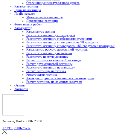
Столешницы из натурального дерева
Каталог лестниц
Цены на лестницы
Прайс-каталог
Металлические лестницы
Деревянные лестницы
Фото наших работ
Калькулятор
Калькулятор лесниц
Рассчитать лестницу с площадкой
Рассчитать лестницу с забежными ступенями
Рассчитать лестницу с поворотом на 90 градусов
Рассчитать лестницу с поворотом 180 градусов с площадкой
Калькулятор расчета деревянной лестницы
Рассчитать лестницу из металла
Рассчитать прямую лестницу
Расчет стоимости винтовой лестницы
Расчет двухмаршевой лестницы
Рассчитать лестницу на мансарду
Расчет лестницы на тетивах
Конструктор лестниц
Калькулятор расчета лестницы в частном доме
Расчет лестницы на ломаных косоурах
Отзывы
Контакты
Звоните,
Пн-Вс 9:00- 23:00
+7 (995) 900-75-37