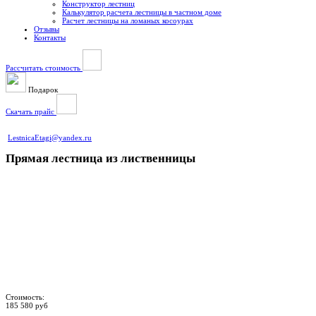
Конструктор лестниц
Калькулятор расчета лестницы в частном доме
Расчет лестницы на ломаных косоурах
Отзывы
Контакты
Рассчитать стоимость
Подарок
Скачать прайс
LestnicaEtagi@yandex.ru
Прямая лестница из лиственницы
Стоимость:
185 580 руб