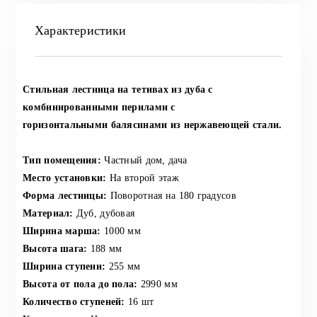
Характеристики
Стильная лестница на т
ет
ивах из дуба с
ко
м
бинирован
н
ыми перилами с
горизонтальными балясинами из нержавею
щ
ей стали.
Тип помещения:
Частный дом, дача
Место установки:
На второй этаж
Форма лестницы:
Поворотная на 180 градусов
Материал:
Дуб, дубовая
Ширина марша:
1000 мм
Высота шага:
188 мм
Ширина ступени:
255 мм
Высота от пола до пола:
2990 мм
Количество ступеней:
16 шт