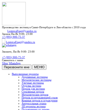
Производство лестниц в Санкт-Петербурге и Лен-области с 2010 года
LestnicaEtagi@yandex.ru
Звонок
Пн-Вс 9:00- 23:00
+7 (995) 900-75-37
LestnicaEtagi@yandex.ru
Звоните,
Пн-Вс 9:00- 23:00
+7 (995) 900-75-37
Свяжитесь с нами
Viber
WhatsApp
Перезвоните мне
МЕНЮ
Выполненные проекты
Деревянные лестницы
Металлические лестницы
Уличные лестницы
Отделка лестниц
Перила для лестниц
Стеклянные перила
Металлические перила
Перила из нержавеющей стали
Кованые перила и ограждения
Антресольные этажи
3D проекты лестниц
Подоконники из дерева