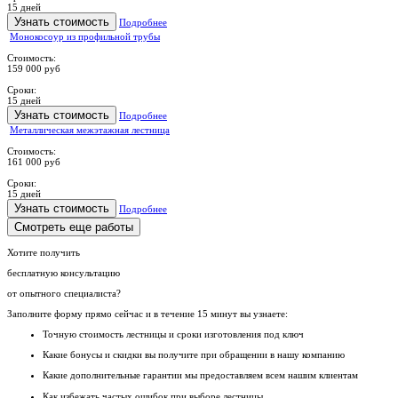
15 дней
Узнать стоимость
Подробнее
Монокосоур из профильной трубы
Стоимость:
159 000 руб
Сроки:
15 дней
Узнать стоимость
Подробнее
Металлическая межэтажная лестница
Стоимость:
161 000 руб
Сроки:
15 дней
Узнать стоимость
Подробнее
Смотреть еще работы
Хотите получить
бесплатную консультацию
от опытного специалиста?
Заполните форму прямо сейчас и в течение
15 минут вы узнаете:
Точную стоимость
лестницы и сроки изготовления под ключ
Какие
бонусы и скидки
вы получите при обращении в нашу компанию
Какие
дополнительные гарантии
мы предоставляем всем нашим клиентам
Как
избежать частых ошибок
при выборе лестницы