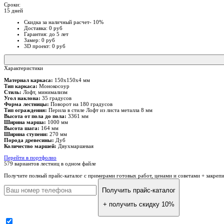
Сроки:
15 дней
Скидка за наличный расчет- 10%
Доставка: 0 руб
Гарантия: до 5 лет
Замер: 0 руб
3D проект: 0 руб
Характеристики
Материал каркаса:
150х150х4 мм
Тип каркаса:
Монокосоур
Стиль:
Лофт, минимализм
Угол наклона:
35 градусов
Форма лестницы:
Поворот на 180 градусов
Тип ограждения:
Перила в стиле Лофт из листа металла 8 мм
Высота от пола до пола:
3361 мм
Ширина марша:
1000 мм
Высота шага:
164 мм
Ширина ступени:
270 мм
Порода древесины:
Дуб
Количество маршей:
Двухмаршевая
Перейти в портфолио
579 вариантов лестниц
в одном файле
Получите полный прайс-каталог
с примерами готовых работ, ценами и советами + закреп
Получить прайс-каталог
+ получить скидку 10%