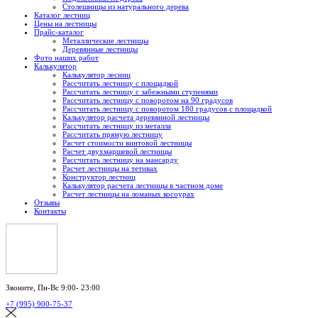
Столешницы из натурального дерева
Каталог лестниц
Цены на лестницы
Прайс-каталог
Металлические лестницы
Деревянные лестницы
Фото наших работ
Калькулятор
Калькулятор лесниц
Рассчитать лестницу с площадкой
Рассчитать лестницу с забежными ступенями
Рассчитать лестницу с поворотом на 90 градусов
Рассчитать лестницу с поворотом 180 градусов с площадкой
Калькулятор расчета деревянной лестницы
Рассчитать лестницу из металла
Рассчитать прямую лестницу
Расчет стоимости винтовой лестницы
Расчет двухмаршевой лестницы
Рассчитать лестницу на мансарду
Расчет лестницы на тетивах
Конструктор лестниц
Калькулятор расчета лестницы в частном доме
Расчет лестницы на ломаных косоурах
Отзывы
Контакты
Звоните,
Пн-Вс 9:00- 23:00
+7 (995) 900-75-37