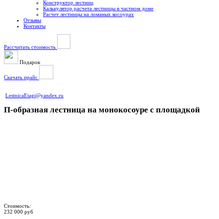
Конструктор лестниц
Калькулятор расчета лестницы в частном доме
Расчет лестницы на ломаных косоурах
Отзывы
Контакты
Рассчитать стоимость
Подарок
Скачать прайс
LestnicaEtagi@yandex.ru
П-образная лестница на монокосоуре с площадкой
Стоимость:
232 000 руб