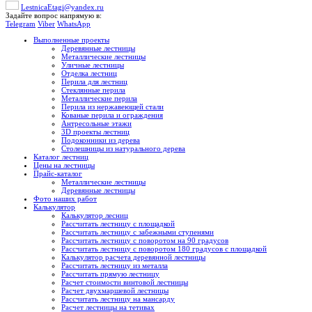
LestnicaEtagi@yandex.ru
Задайте вопрос напрямую в:
Telegram
Viber
WhatsApp
Выполненные проекты
Деревянные лестницы
Металлические лестницы
Уличные лестницы
Отделка лестниц
Перила для лестниц
Стеклянные перила
Металлические перила
Перила из нержавеющей стали
Кованые перила и ограждения
Антресольные этажи
3D проекты лестниц
Подоконники из дерева
Столешницы из натурального дерева
Каталог лестниц
Цены на лестницы
Прайс-каталог
Металлические лестницы
Деревянные лестницы
Фото наших работ
Калькулятор
Калькулятор лесниц
Рассчитать лестницу с площадкой
Рассчитать лестницу с забежными ступенями
Рассчитать лестницу с поворотом на 90 градусов
Рассчитать лестницу с поворотом 180 градусов с площадкой
Калькулятор расчета деревянной лестницы
Рассчитать лестницу из металла
Рассчитать прямую лестницу
Расчет стоимости винтовой лестницы
Расчет двухмаршевой лестницы
Рассчитать лестницу на мансарду
Расчет лестницы на тетивах