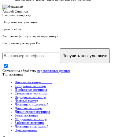
Андрей Смирнов
Старший менеджер
Получите консультацию
прямо сейчас
Заполните форму и через пару минут
мы проконсультируем Вас
Получить консультацию
Согласен на обработку
персональных данных
Тип лестницы
Прямые лестницы
Г-образные лестницы
П-образные лестницы
Стеклянные лестницы
Недорогие лестницы
Частный мастер
Лестница с подсветкой
Дорогие лестницы
Дизайнерские лестницы
Белые лестницы
Модульные лестницы
Забежные лестницы
Лестницы с площадкой
Одномаршевая