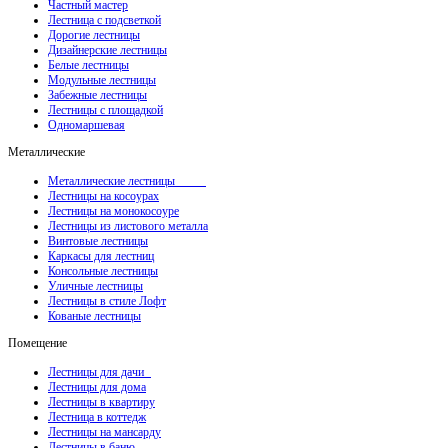
Частный мастер
Лестница с подсветкой
Дорогие лестницы
Дизайнерские лестницы
Белые лестницы
Модульные лестницы
Забежные лестницы
Лестницы с площадкой
Одномаршевая
Металлические
Металлические лестницы
Лестницы на косоурах
Лестницы на монокосоуре
Лестницы из листового металла
Винтовые лестницы
Каркасы для лестниц
Консольные лестницы
Уличные лестницы
Лестницы в стиле Лофт
Кованые лестницы
Помещение
Лестницы для дачи
Лестницы для дома
Лестницы в квартиру
Лестница в коттедж
Лестницы на мансарду
Лестницы в баню