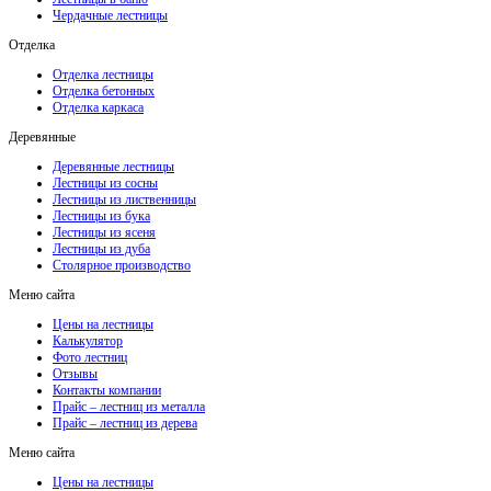
Чердачные лестницы
Отделка
Отделка лестницы
Отделка бетонных
Отделка каркаса
Деревянные
Деревянные лестницы
Лестницы из сосны
Лестницы из лиственницы
Лестницы из бука
Лестницы из ясеня
Лестницы из дуба
Столярное производство
Меню сайта
Цены на лестницы
Калькулятор
Фото лестниц
Отзывы
Контакты компании
Прайс – лестниц из металла
Прайс – лестниц из дерева
Меню сайта
Цены на лестницы