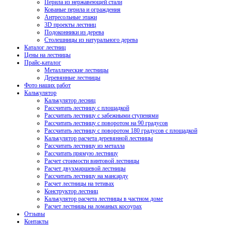
Перила из нержавеющей стали
Кованые перила и ограждения
Антресольные этажи
3D проекты лестниц
Подоконники из дерева
Столешницы из натурального дерева
Каталог лестниц
Цены на лестницы
Прайс-каталог
Металлические лестницы
Деревянные лестницы
Фото наших работ
Калькулятор
Калькулятор лесниц
Рассчитать лестницу с площадкой
Рассчитать лестницу с забежными ступенями
Рассчитать лестницу с поворотом на 90 градусов
Рассчитать лестницу с поворотом 180 градусов с площадкой
Калькулятор расчета деревянной лестницы
Рассчитать лестницу из металла
Рассчитать прямую лестницу
Расчет стоимости винтовой лестницы
Расчет двухмаршевой лестницы
Рассчитать лестницу на мансарду
Расчет лестницы на тетивах
Конструктор лестниц
Калькулятор расчета лестницы в частном доме
Расчет лестницы на ломаных косоурах
Отзывы
Контакты