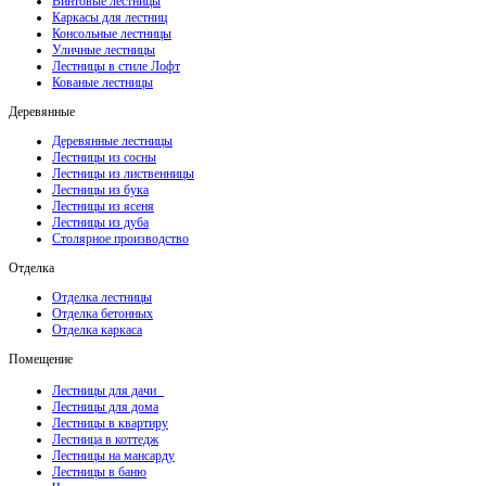
Винтовые лестницы
Каркасы для лестниц
Консольные лестницы
Уличные лестницы
Лестницы в стиле Лофт
Кованые лестницы
Деревянные
Деревянные лестницы
Лестницы из сосны
Лестницы из лиственницы
Лестницы из бука
Лестницы из ясеня
Лестницы из дуба
Столярное производство
Отделка
Отделка лестницы
Отделка бетонных
Отделка каркаса
Помещение
Лестницы для дачи
Лестницы для дома
Лестницы в квартиру
Лестница в коттедж
Лестницы на мансарду
Лестницы в баню