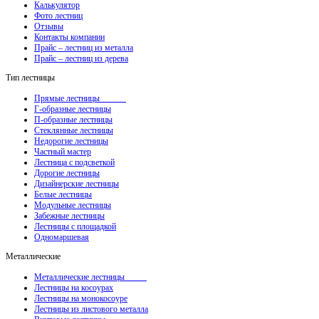
Калькулятор
Фото лестниц
Отзывы
Контакты компании
Прайс – лестниц из металла
Прайс – лестниц из дерева
Тип лестницы
Прямые лестницы
Г-образные лестницы
П-образные лестницы
Стеклянные лестницы
Недорогие лестницы
Частный мастер
Лестница с подсветкой
Дорогие лестницы
Дизайнерские лестницы
Белые лестницы
Модульные лестницы
Забежные лестницы
Лестницы с площадкой
Одномаршевая
Металлические
Металлические лестницы
Лестницы на косоурах
Лестницы на монокосоуре
Лестницы из листового металла