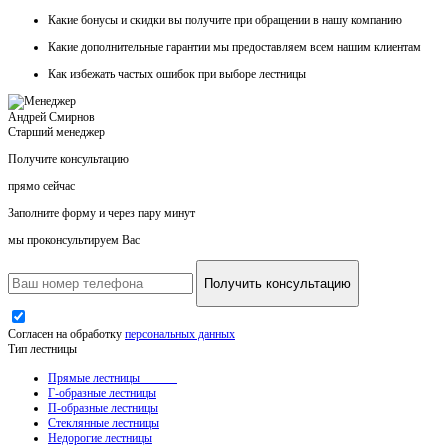
Какие
бонусы и скидки
вы получите при обращении в нашу компанию
Какие
дополнительные гарантии
мы предоставляем всем нашим клиентам
Как
избежать частых ошибок
при выборе лестницы
Андрей Смирнов
Старший менеджер
Получите консультацию
прямо сейчас
Заполните форму и через пару минут
мы проконсультируем Вас
Получить консультацию
Согласен на обработку
персональных данных
Тип лестницы
Прямые лестницы
Г-образные лестницы
П-образные лестницы
Стеклянные лестницы
Недорогие лестницы