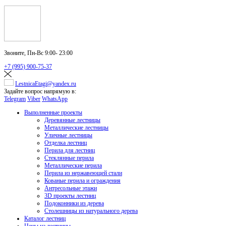
Звоните,
Пн-Вс 9:00- 23:00
+7 (995) 900-75-37
LestnicaEtagi@yandex.ru
Задайте вопрос напрямую в:
Telegram
Viber
WhatsApp
Выполненные проекты
Деревянные лестницы
Металлические лестницы
Уличные лестницы
Отделка лестниц
Перила для лестниц
Стеклянные перила
Металлические перила
Перила из нержавеющей стали
Кованые перила и ограждения
Антресольные этажи
3D проекты лестниц
Подоконники из дерева
Столешницы из натурального дерева
Каталог лестниц