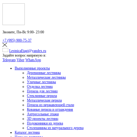
Звоните,
Пн-Вс 9:00- 23:00
+7 (995) 900-75-37
LestnicaEtagi@yandex.ru
Задайте вопрос напрямую в:
Telegram
Viber
WhatsApp
Выполненные проекты
Деревянные лестницы
Металлические лестницы
Уличные лестницы
Отделка лестниц
Перила для лестниц
Стеклянные перила
Металлические перила
Перила из нержавеющей стали
Кованые перила и ограждения
Антресольные этажи
3D проекты лестниц
Подоконники из дерева
Столешницы из натурального дерева
Каталог лестниц