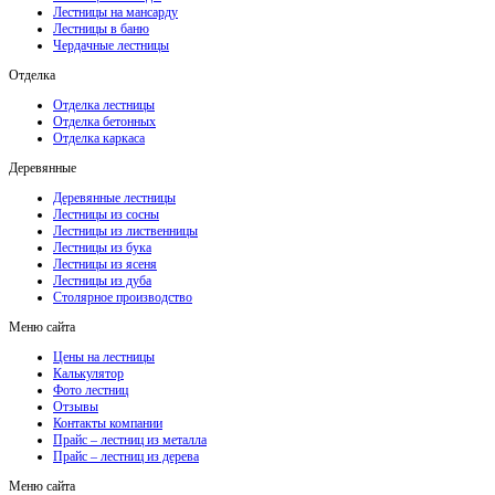
Лестницы на мансарду
Лестницы в баню
Чердачные лестницы
Отделка
Отделка лестницы
Отделка бетонных
Отделка каркаса
Деревянные
Деревянные лестницы
Лестницы из сосны
Лестницы из лиственницы
Лестницы из бука
Лестницы из ясеня
Лестницы из дуба
Столярное производство
Меню сайта
Цены на лестницы
Калькулятор
Фото лестниц
Отзывы
Контакты компании
Прайс – лестниц из металла
Прайс – лестниц из дерева
Меню сайта