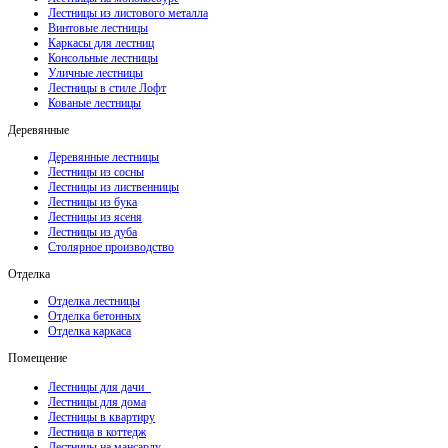
Лестницы из листового металла
Винтовые лестницы
Каркасы для лестниц
Консольные лестницы
Уличные лестницы
Лестницы в стиле Лофт
Кованые лестницы
Деревянные
Деревянные лестницы
Лестницы из сосны
Лестницы из лиственницы
Лестницы из бука
Лестницы из ясеня
Лестницы из дуба
Столярное производство
Отделка
Отделка лестницы
Отделка бетонных
Отделка каркаса
Помещение
Лестницы для дачи
Лестницы для дома
Лестницы в квартиру
Лестница в коттедж
Лестницы на мансарду