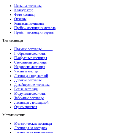
Цены на лестницы
Калькулятор
Фото лестниц
Отзывы
Контакты компании
Прайс – лестниц из металла
Прайс – лестниц из дерева
Тип лестницы
Прямые лестницы
Г-образные лестницы
П-образные лестницы
Стеклянные лестницы
Недорогие лестницы
Частный мастер
Лестница с подсветкой
Дорогие лестницы
Дизайнерские лестницы
Белые лестницы
Модульные лестницы
Забежные лестницы
Лестницы с площадкой
Одномаршевая
Металлические
Металлические лестницы
Лестницы на косоурах
Лестницы на монокосоуре