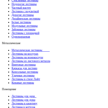
Стеклянные лестницы
Недорогие лестницы
Частный мастер
Лестница с подсветкой
Дорогие лестницы
Дизайнерские лестницы
Белые лестницы
Модульные лестницы
Забежные лестницы
Лестницы с площадкой
Одномаршевая
Металлические
Металлические лестницы
Лестницы на косоурах
Лестницы на монокосоуре
Лестницы из листового металла
Винтовые лестницы
Каркасы для лестниц
Консольные лестницы
Уличные лестницы
Лестницы в стиле Лофт
Кованые лестницы
Помещение
Лестницы для дачи
Лестницы для дома
Лестницы в квартиру
Лестница в коттедж