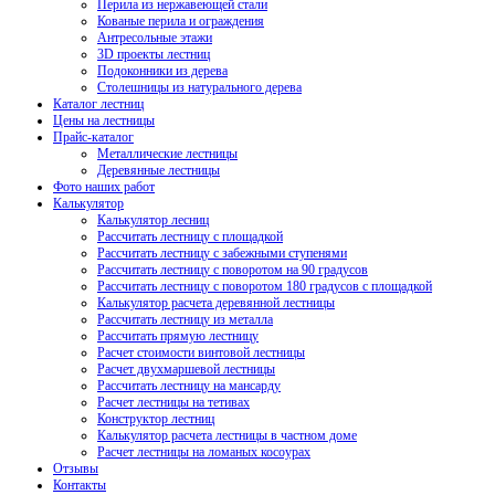
Перила из нержавеющей стали
Кованые перила и ограждения
Антресольные этажи
3D проекты лестниц
Подоконники из дерева
Столешницы из натурального дерева
Каталог лестниц
Цены на лестницы
Прайс-каталог
Металлические лестницы
Деревянные лестницы
Фото наших работ
Калькулятор
Калькулятор лесниц
Рассчитать лестницу с площадкой
Рассчитать лестницу с забежными ступенями
Рассчитать лестницу с поворотом на 90 градусов
Рассчитать лестницу с поворотом 180 градусов с площадкой
Калькулятор расчета деревянной лестницы
Рассчитать лестницу из металла
Рассчитать прямую лестницу
Расчет стоимости винтовой лестницы
Расчет двухмаршевой лестницы
Рассчитать лестницу на мансарду
Расчет лестницы на тетивах
Конструктор лестниц
Калькулятор расчета лестницы в частном доме
Расчет лестницы на ломаных косоурах
Отзывы
Контакты