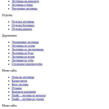
Лестницы на мансарду
Лестницы в баню
Чердачные лестницы
Отделка
Отделка лестницы
Отделка бетонных
Отделка каркаса
Деревянные
Деревянные лестницы
Лестницы из сосны
Лестницы из лиственницы
Лестницы из бука
Лестницы из ясеня
Лестницы из дуба
Столярное производство
Меню сайта
Цены на лестницы
Калькулятор
Фото лестниц
Отзывы
Контакты компании
Прайс – лестниц из металла
Прайс – лестниц из дерева
Меню сайта