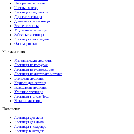
Недорогие лестницы
Частный мастер
Лестница с подсветкой
Дорогие лестницы
Дизайнерские лестницы
Белые лестницы
Модульные лестницы
Забежные лестницы
Лестницы с площадкой
Одномаршевая
Металлические
Металлические лестницы
Лестницы на косоурах
Лестницы на монокосоуре
Лестницы из листового металла
Винтовые лестницы
Каркасы для лестниц
Консольные лестницы
Уличные лестницы
Лестницы в стиле Лофт
Кованые лестницы
Помещение
Лестницы для дачи
Лестницы для дома
Лестницы в квартиру
Лестница в коттедж