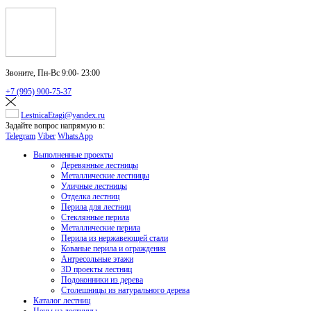
Звоните,
Пн-Вс 9:00- 23:00
+7 (995) 900-75-37
LestnicaEtagi@yandex.ru
Задайте вопрос напрямую в:
Telegram
Viber
WhatsApp
Выполненные проекты
Деревянные лестницы
Металлические лестницы
Уличные лестницы
Отделка лестниц
Перила для лестниц
Стеклянные перила
Металлические перила
Перила из нержавеющей стали
Кованые перила и ограждения
Антресольные этажи
3D проекты лестниц
Подоконники из дерева
Столешницы из натурального дерева
Каталог лестниц