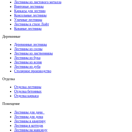
Лестницы из листового металла
Винтовые лестницы
Каркасы для лестниц
Консольные лестницы
Уличные лестницы
Лестницы в стиле Лофт
Кованые лестницы
Деревянные
Деревянные лестницы
Лестницы из сосны
Лестницы из лиственницы
Лестницы из бука
Лестницы из ясеня
Лестницы из дуба
Столярное производство
Отделка
Отделка лестницы
Отделка бетонных
Отделка каркаса
Помещение
Лестницы для дачи
Лестницы для дома
Лестницы в квартиру
Лестница в коттедж
Лестницы на мансарду