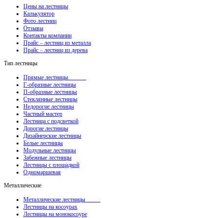
Цены на лестницы
Калькулятор
Фото лестниц
Отзывы
Контакты компании
Прайс – лестниц из металла
Прайс – лестниц из дерева
Тип лестницы
Прямые лестницы
Г-образные лестницы
П-образные лестницы
Стеклянные лестницы
Недорогие лестницы
Частный мастер
Лестница с подсветкой
Дорогие лестницы
Дизайнерские лестницы
Белые лестницы
Модульные лестницы
Забежные лестницы
Лестницы с площадкой
Одномаршевая
Металлические
Металлические лестницы
Лестницы на косоурах
Лестницы на монокосоуре