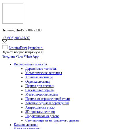
Звоните,
Пн-Вс 9:00- 23:00
+7 (995) 900-75-37
LestnicaEtagi@yandex.ru
Задайте вопрос напрямую в:
Telegram
Viber
WhatsApp
Выполненные проекты
Деревянные лестницы
Металлические лестницы
Уличные лестницы
Отделка лестниц
Перила для лестниц
Стеклянные перила
Металлические перила
Перила из нержавеющей стали
Кованые перила и ограждения
Антресольные этажи
3D проекты лестниц
Подоконники из дерева
Столешницы из натурального дерева
Каталог лестниц