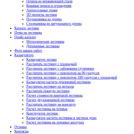
Перила из нержавеющей стали
Кованые перила и ограждения
Антресольные этажи
3D проекты лестниц
Подоконники из дерева
Столешницы из натурального дерева
Каталог лестниц
Цены на лестницы
Прайс-каталог
Металлические лестницы
Деревянные лестницы
Фото наших работ
Калькулятор
Калькулятор лесниц
Рассчитать лестницу с площадкой
Рассчитать лестницу с забежными ступенями
Рассчитать лестницу с поворотом на 90 градусов
Рассчитать лестницу с поворотом 180 градусов с площадкой
Калькулятор расчета деревянной лестницы
Рассчитать лестницу из металла
Рассчитать прямую лестницу
Расчет стоимости винтовой лестницы
Расчет двухмаршевой лестницы
Рассчитать лестницу на мансарду
Расчет лестницы на тетивах
Конструктор лестниц
Калькулятор расчета лестницы в частном доме
Расчет лестницы на ломаных косоурах
Отзывы
Контакты