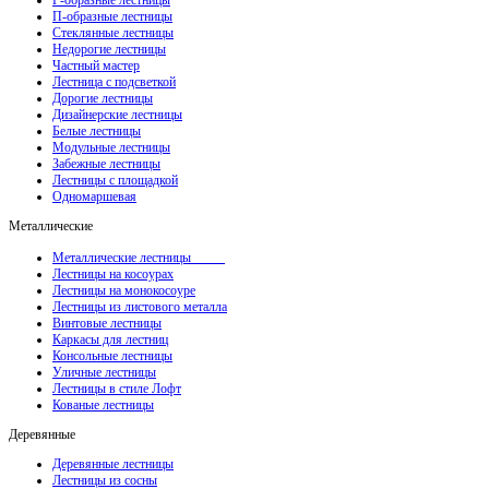
Г-образные лестницы
П-образные лестницы
Стеклянные лестницы
Недорогие лестницы
Частный мастер
Лестница с подсветкой
Дорогие лестницы
Дизайнерские лестницы
Белые лестницы
Модульные лестницы
Забежные лестницы
Лестницы с площадкой
Одномаршевая
Металлические
Металлические лестницы
Лестницы на косоурах
Лестницы на монокосоуре
Лестницы из листового металла
Винтовые лестницы
Каркасы для лестниц
Консольные лестницы
Уличные лестницы
Лестницы в стиле Лофт
Кованые лестницы
Деревянные
Деревянные лестницы
Лестницы из сосны