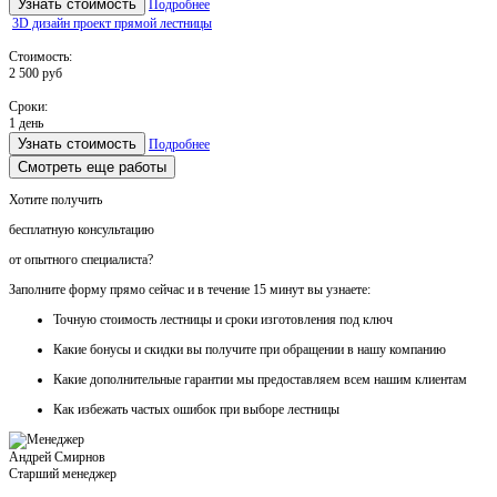
Узнать стоимость
Подробнее
3D дизайн проект прямой лестницы
Стоимость:
2 500 руб
Сроки:
1 день
Узнать стоимость
Подробнее
Смотреть еще работы
Хотите получить
бесплатную консультацию
от опытного специалиста?
Заполните форму прямо сейчас и в течение
15 минут вы узнаете:
Точную стоимость
лестницы и сроки изготовления под ключ
Какие
бонусы и скидки
вы получите при обращении в нашу компанию
Какие
дополнительные гарантии
мы предоставляем всем нашим клиентам
Как
избежать частых ошибок
при выборе лестницы
Андрей Смирнов
Старший менеджер