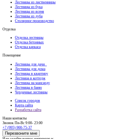
Лестницы из лиственницы
Лестницы из бука
Лестницы из ясеня
Лестницы из дуба
Столярное производство
Отделка
Отделка лестницы
Отделка бетонных
Отделка каркаса
Помещение
Лестницы для дачи
Лестницы для дома
Лестницы в квартиру
Лестница в коттедж
Лестницы на мансарду
Лестницы в баню
Чердачные лестницы
Список городов
Карта сайта
Разработка сайта
Наши контакты
Звонок
Пн-Вс 9:00- 23:00
+7 (995) 900-75-37
Перезвоните мне
Или задайте вопрос напрямую в: