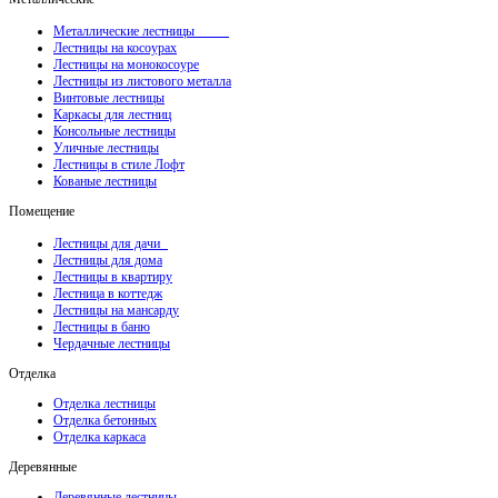
Металлические лестницы
Лестницы на косоурах
Лестницы на монокосоуре
Лестницы из листового металла
Винтовые лестницы
Каркасы для лестниц
Консольные лестницы
Уличные лестницы
Лестницы в стиле Лофт
Кованые лестницы
Помещение
Лестницы для дачи
Лестницы для дома
Лестницы в квартиру
Лестница в коттедж
Лестницы на мансарду
Лестницы в баню
Чердачные лестницы
Отделка
Отделка лестницы
Отделка бетонных
Отделка каркаса
Деревянные
Деревянные лестницы